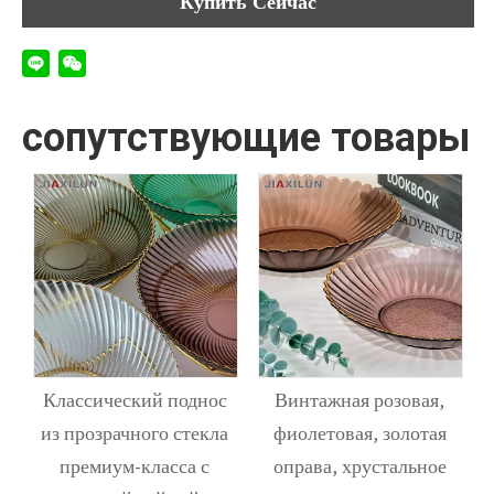
Купить Сейчас
сопутствующие товары
Классический поднос
Винтажная розовая,
ая
из прозрачного стекла
фиолетовая, золотая
премиум-класса с
оправа, хрустальное