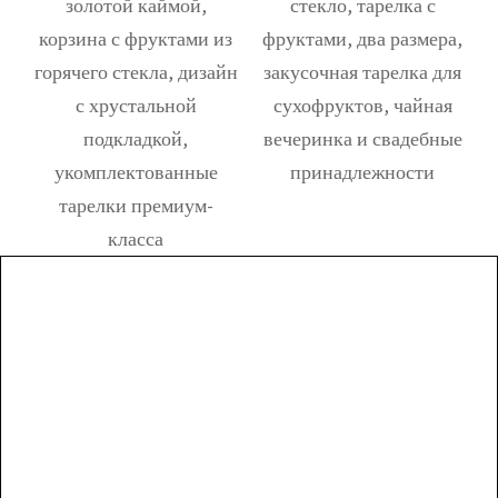
золотой каймой,
стекло, тарелка с
а
корзина с фруктами из
фруктами, два размера,
ми
горячего стекла, дизайн
закусочная тарелка для
д
и,
с хрустальной
сухофруктов, чайная
и
подкладкой,
вечеринка и свадебные
укомплектованные
принадлежности
тарелки премиум-
класса