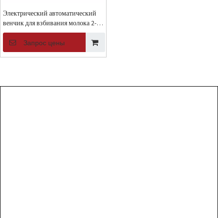
Электрический автоматический
венчик для взбивания молока 2-
в-1 с зарядкой через USB
Трехступенчатая регулировка
Запрос цены
кофейного барботера