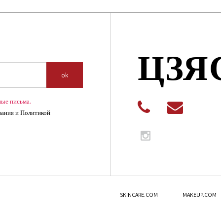
ЦЗЯ
ok
ные письма.
вания и Политикой
SKINCARE.COM
MAKEUP.COM