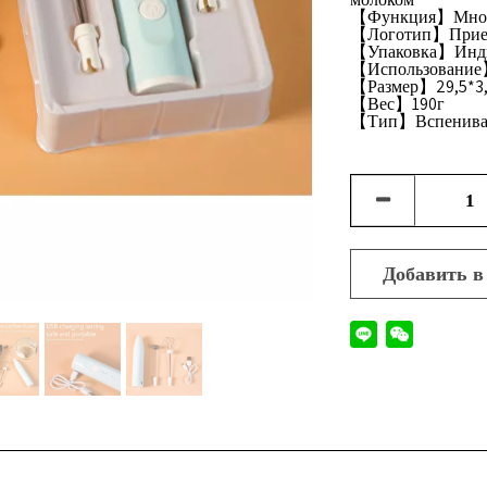
【Функция】Мног
【Логотип】Прием
【Упаковка】Индив
【Использование】
【Размер】29,5*3,
【Вес】190г
【Тип】Вспенивате
Добавить в