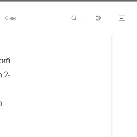
О нас
кий
 2-
а