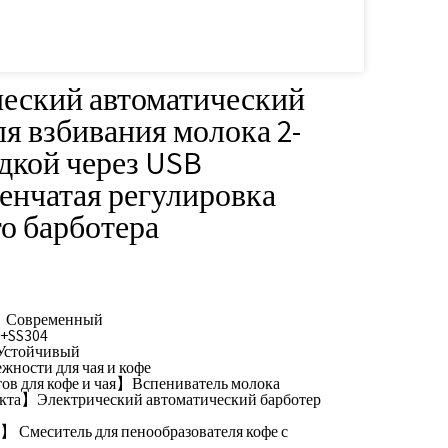
еский автоматический
ля взбивания молока 2-
ядкой через USB
енчатая регулировка
о барботера
】Современный
+SS304
стойчивый
ости для чая и кофе
в для кофе и чая】Вспениватель молока
кта】Электрический автоматический барботер
 Смеситель для пенообразователя кофе с