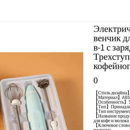
Электрич
венчик д
в-1 с зар
Трехступ
кофейног
0
【Стиль дизайна
【Материал】ABS
【Особенность】У
【Тип】Принадлежн
【Тип инструменто
【Название проду
для кофе и молока
【Ключевое слово】
молоком