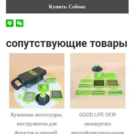
Купить Сейчас
сопутствующие товары
ь
Кухонные аксессуары,
GOOD LIFE OEM
инструменты для
овощерезка
я
фруктов и овощей,
многофункциональная